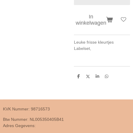
In
winkelwagen
Leuke frisse kleurtjes
Labelset,
D
D
S
D
e
e
h
e
l
e
a
l
e
l
r
e
n
e
n
KVK Nummer: 98716573
Btw Nummer: NL005350405B41
Adres Gegevens: