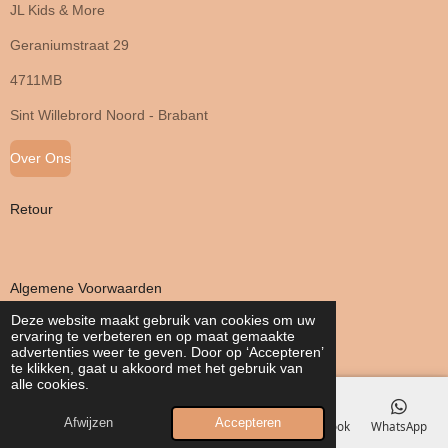
JL Kids & More
Geraniumstraat 29
4711MB
Sint Willebrord Noord - Brabant
Over Ons
Retour
Algemene Voorwaarden
Deze website maakt gebruik van cookies om uw
ervaring te verbeteren en op maat gemaakte
Privacy Verklaring
advertenties weer te geven. Door op ‘Accepteren’
te klikken, gaat u akkoord met het gebruik van
alle cookies.
Afwijzen
Accepteren
E-mailadres
Telefoonnummer
Kaart
Facebook
WhatsApp