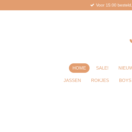
Voor 15:00 bestel
Ga
direct
naar
de
hoofdinhoud
HOME
SALE!
NIEUW
JASSEN
ROKJES
BOYS