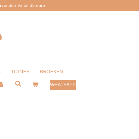
erzenden Vanaf 35 euro
e
S
TOPJES
BROEKEN
WHATSAPP