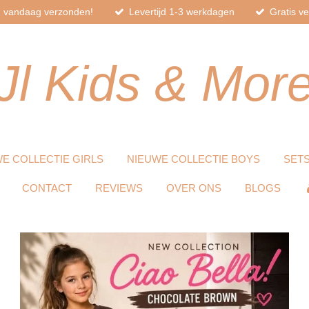
d, vandaag verzonden!
Levertijd 1-3 werkdagen
Gratis v
Jl
Kids
& Mor
E COLLECTIE GIRLS
NIEUWE COLLECTIE BOYS
SET
CONTACT
REVIEWS
OVER ONS
BLOGS