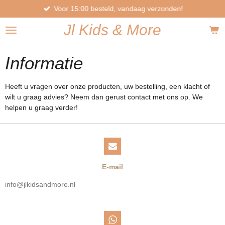
Voor 15:00 besteld, vandaag verzonden!
Ga
direct
Jl
Kids
& More
naar
de
hoofdinhoud
Informatie
Heeft u vragen over onze producten, uw bestelling, een klacht of
wilt u graag advies? Neem dan gerust contact met ons op. We
helpen u graag verder!
E-mail
i
nfo@jlkidsandmore.nl