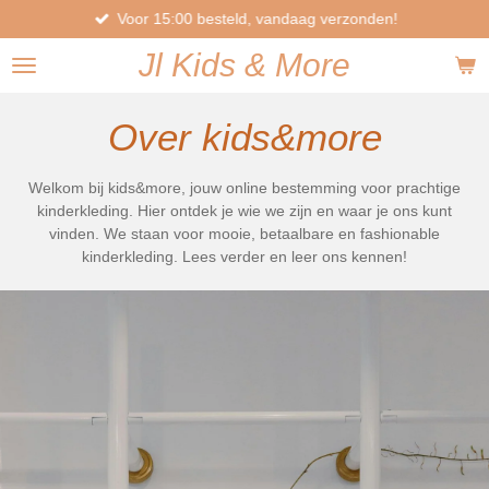
Voor 15:00 besteld, vandaag verzonden!
Ga
direct
Jl
Kids
& More
naar
de
hoofdinhoud
Over kids&more
Welkom bij kids&more, jouw online bestemming voor prachtige
kinderkleding. Hier ontdek je wie we zijn en waar je ons kunt
vinden. We staan voor mooie, betaalbare en fashionable
kinderkleding. Lees verder en leer ons kennen!