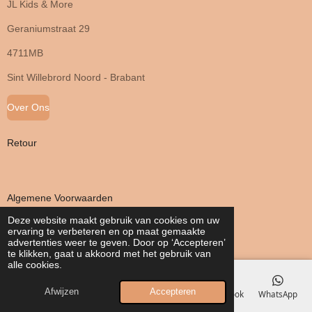
JL Kids & More
Geraniumstraat 29
4711MB
Sint Willebrord Noord - Brabant
Over Ons
Retour
Algemene Voorwaarden
Deze website maakt gebruik van cookies om uw
ervaring te verbeteren en op maat gemaakte
Privacy Verklaring
advertenties weer te geven. Door op ‘Accepteren’
te klikken, gaat u akkoord met het gebruik van
alle cookies.
Afwijzen
Accepteren
E-mailadres
Telefoonnummer
Kaart
Facebook
WhatsApp