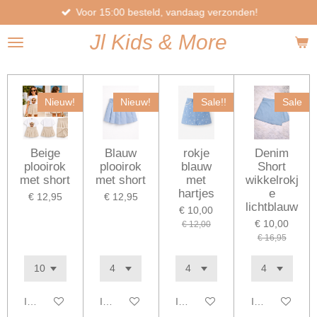
Voor 15:00 besteld, vandaag verzonden!
Ga
direct
Jl
Kids
& More
naar
de
hoofdinhoud
Nieuw!
Nieuw!
Sale!!
Sale
Beige
Blauw
rokje
Denim
plooirok
plooirok
blauw
Short
met short
met short
met
wikkelrokj
hartjes
e
€ 12,95
€ 12,95
lichtblauw
€ 10,00
€ 10,00
€ 12,00
€ 16,95
In winkelwagen
In winkelwagen
In winkelwagen
In winkelwage