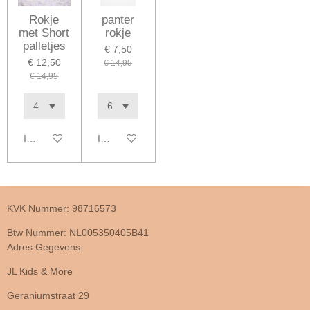
Rokje
panter
met Short
rokje
palletjes
€ 7,50
€ 12,50
€ 14,95
€ 14,95
In winkelwagen
In winkelwagen
KVK Nummer: 98716573
Btw Nummer: NL005350405B41
Adres Gegevens:
JL Kids & More
Geraniumstraat 29