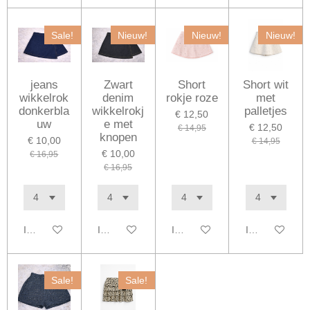
Sale!
Nieuw!
Nieuw!
Nieuw!
jeans
Zwart
Short
Short wit
wikkelrok
denim
rokje roze
met
donkerbla
wikkelrokj
palletjes
€ 12,50
uw
e met
€ 12,50
€ 14,95
knopen
€ 10,00
€ 14,95
€ 10,00
€ 16,95
€ 16,95
In winkelwagen
In winkelwagen
In winkelwagen
In winkelwage
Sale!
Sale!