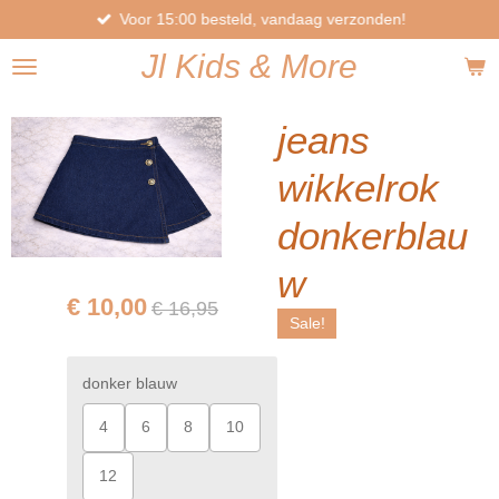
Voor 15:00 besteld, vandaag verzonden!
Ga
direct
Jl
Kids
& More
naar
de
hoofdinhoud
jeans
wikkelrok
donkerblau
w
€ 10,00
€ 16,95
Sale!
donker blauw
4
6
8
10
12