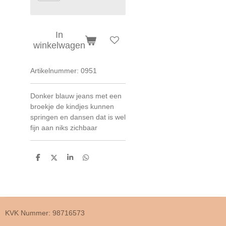
In
winkelwagen
Artikelnummer:
0951
Donker blauw jeans met een
broekje de kindjes kunnen
springen en dansen dat is wel
fijn aan niks zichbaar
D
D
S
D
e
e
h
e
l
e
a
l
e
l
r
e
n
e
n
KVK Nummer: 98716573