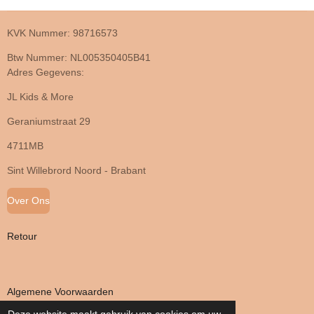
KVK Nummer: 98716573
Btw Nummer: NL005350405B41
Adres Gegevens:
JL Kids & More
Geraniumstraat 29
4711MB
Sint Willebrord Noord - Brabant
Over Ons
Retour
Algemene Voorwaarden
Deze website maakt gebruik van cookies om uw