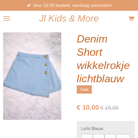
Voor 15:00 besteld, vandaag verzonden!
Ga
direct
Jl
Kids
& More
naar
de
hoofdinhoud
Denim
Short
wikkelrokje
lichtblauw
Sale
€ 10,00
€ 16,95
Licht Blauw