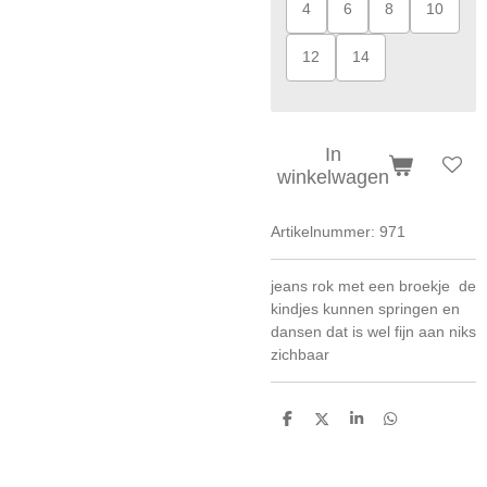
4
6
8
10
12
14
In
winkelwagen
Artikelnummer:
971
jeans rok met een broekje de
kindjes kunnen springen en
dansen dat is wel fijn aan niks
zichbaar
D
D
S
D
e
e
h
e
l
e
a
l
e
l
r
e
n
e
n