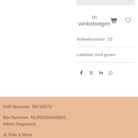
In
winkelwagen
Artikelnummer:
33
Labelset mint groen
D
D
S
D
e
e
h
e
l
e
a
l
e
l
r
e
n
e
n
KVK Nummer: 98716573
Btw Nummer: NL005350405B41
Adres Gegevens:
JL Kids & More