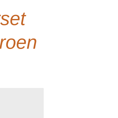
set
groen