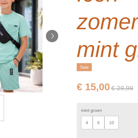
zomer
mint 
Sale
€ 15,00
€ 29,99
mint groen
4
6
10