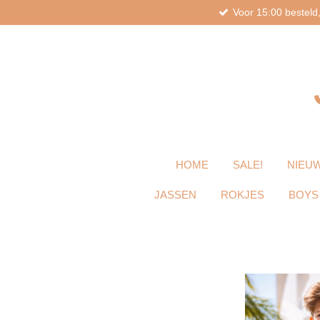
Voor 15:00 bestel
Ga
direct
naar
de
hoofdinhoud
HOME
SALE!
NIEUW
JASSEN
ROKJES
BOYS