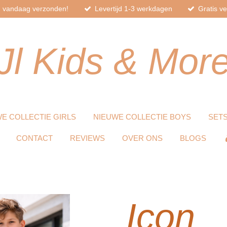
d, vandaag verzonden!
Levertijd 1-3 werkdagen
Gratis v
Jl
Kids
& Mor
E COLLECTIE GIRLS
NIEUWE COLLECTIE BOYS
SET
CONTACT
REVIEWS
OVER ONS
BLOGS
Icon