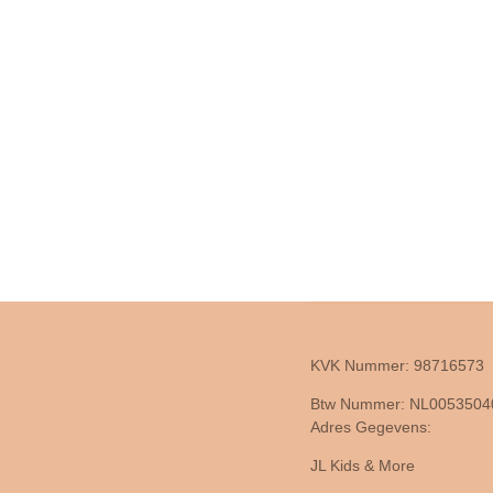
KVK Nummer: 98716573
Btw Nummer: NL005350
Adres Gegevens:
JL Kids & More