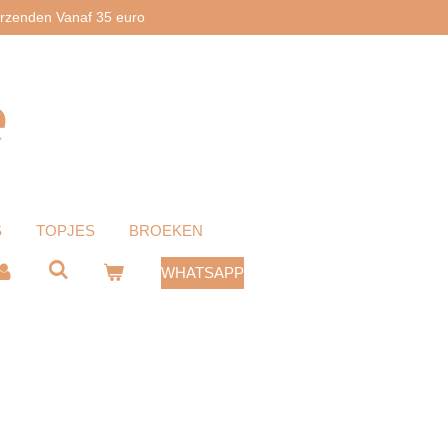
erzenden Vanaf 35 euro
e
S
TOPJES
BROEKEN
WHATSAPP