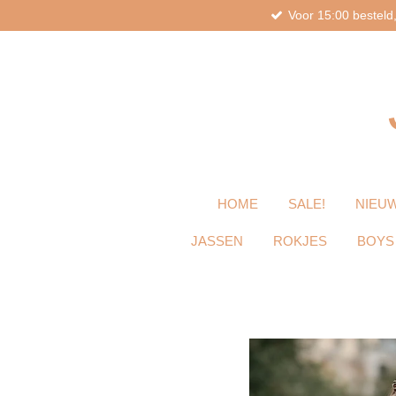
Voor 15:00 bestel
Ga
direct
naar
de
hoofdinhoud
HOME
SALE!
NIEUW
JASSEN
ROKJES
BOYS