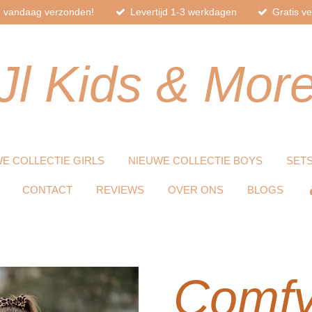
d, vandaag verzonden!
Levertijd 1-3 werkdagen
Gratis v
Jl
Kids
& Mor
E COLLECTIE GIRLS
NIEUWE COLLECTIE BOYS
SET
CONTACT
REVIEWS
OVER ONS
BLOGS
Comfy