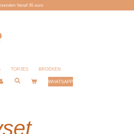
erzenden Vanaf 35 euro
e
S
TOPJES
BROEKEN
WHATSAPP
set