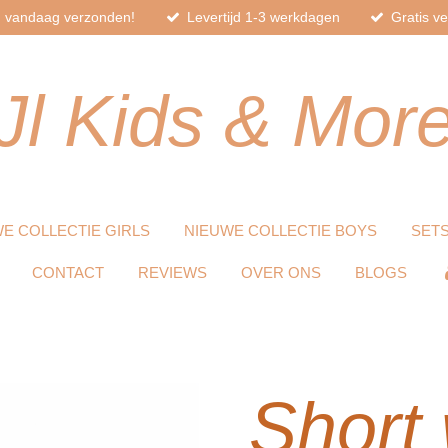
d, vandaag verzonden!
Levertijd 1-3 werkdagen
Gratis v
Jl
Kids
& Mor
E COLLECTIE GIRLS
NIEUWE COLLECTIE BOYS
SET
CONTACT
REVIEWS
OVER ONS
BLOGS
Short 