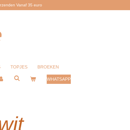
erzenden Vanaf 35 euro
e
S
TOPJES
BROEKEN
WHATSAPP
wit