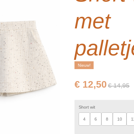
met
pallet
Nieuw!
€ 12,50
€ 14,95
Short wit
4
6
8
10
1