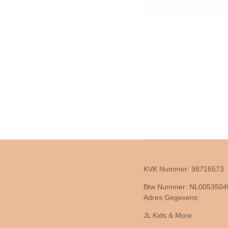
KVK Nummer: 98716573
Btw Nummer: NL005350
Adres Gegevens:
JL Kids & More