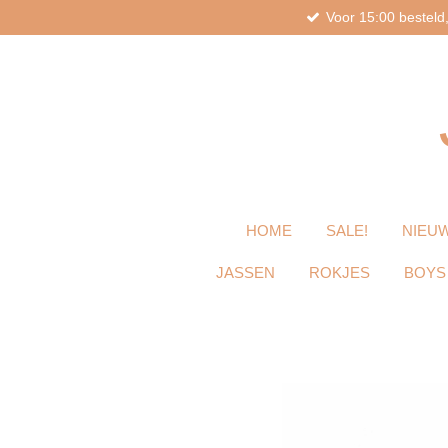
Voor 15:00 bestel
Ga
direct
naar
de
hoofdinhoud
HOME
SALE!
NIEUW
JASSEN
ROKJES
BOYS