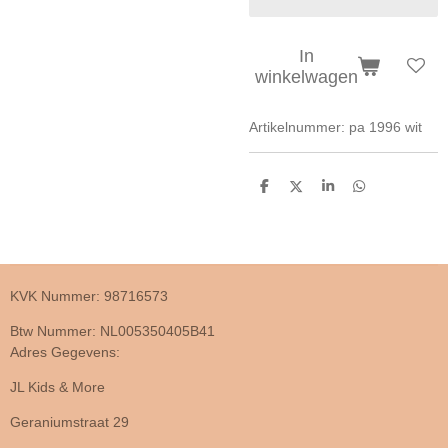
In
winkelwagen
Artikelnummer:
pa 1996 wit
D
D
S
D
e
e
h
e
l
e
a
l
e
l
r
e
n
e
n
KVK Nummer: 98716573
Btw Nummer: NL005350405B41
Adres Gegevens:
JL Kids & More
Geraniumstraat 29