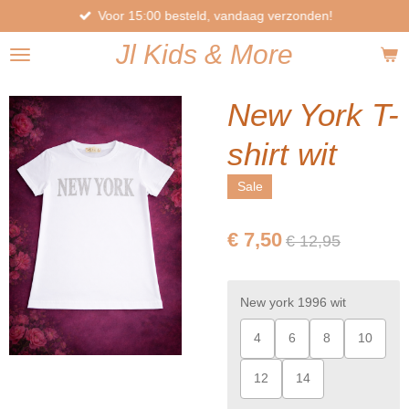
Voor 15:00 besteld, vandaag verzonden!
Ga
direct
Jl
Kids
& More
naar
de
hoofdinhoud
New York T-
shirt wit
Sale
€ 7,50
€ 12,95
New york 1996 wit
4
6
8
10
12
14