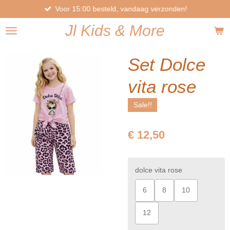
Voor 15:00 besteld, vandaag verzonden!
Ga
direct
Jl
Kids
& More
naar
de
hoofdinhoud
Set Dolce
vita rose
Sale!!
€ 12,50
dolce vita rose
6
8
10
12