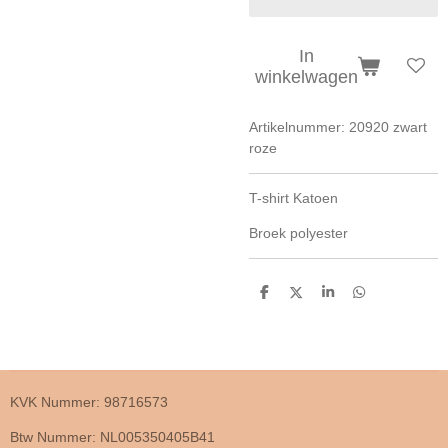
In
winkelwagen
Artikelnummer:
20920 zwart
roze
T-shirt Katoen
Broek polyester
D
D
S
D
e
e
h
e
l
e
a
l
e
l
r
e
n
e
n
KVK Nummer: 98716573
Btw Nummer: NL005350405B41