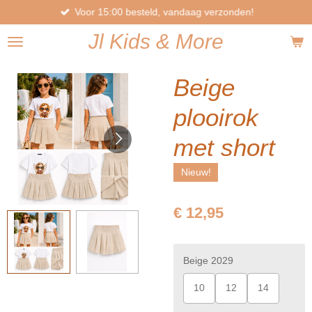
Voor 15:00 besteld, vandaag verzonden!
Ga
direct
Jl
Kids
& More
naar
de
hoofdinhoud
Beige
plooirok
met short
Nieuw!
€ 12,95
Beige 2029
10
12
14