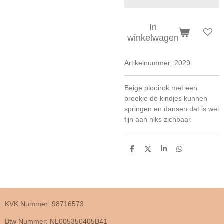
In
winkelwagen
Artikelnummer:
2029
Beige plooirok met een
broekje de kindjes kunnen
springen en dansen dat is wel
fijn aan niks zichbaar
D
D
S
D
e
e
h
e
l
e
a
l
e
l
r
e
n
e
n
KVK Nummer: 98716573
Btw Nummer: NL005350405B41