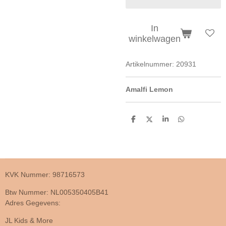
In
winkelwagen
Artikelnummer:
20931
Amalfi Lemon
D
D
S
D
e
e
h
e
l
e
a
l
e
l
r
e
n
e
n
KVK Nummer: 98716573
Btw Nummer: NL005350405B41
Adres Gegevens:
JL Kids & More