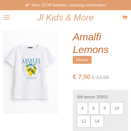
Voor 15:00 besteld, vandaag verzonden!
Ga
direct
Jl
Kids
& More
naar
de
hoofdinhoud
Amalfi
Lemons
Nieuw!
€ 7,50
€ 12,95
Wit lemon 20931
4
6
8
10
12
14