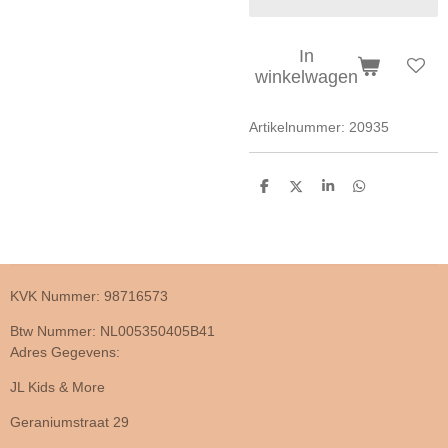
In
winkelwagen
Artikelnummer:
20935
D
D
S
D
e
e
h
e
l
e
a
l
e
l
r
e
n
e
n
KVK Nummer: 98716573
Btw Nummer: NL005350405B41
Adres Gegevens:
JL Kids & More
Geraniumstraat 29