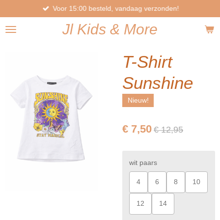
Voor 15:00 besteld, vandaag verzonden!
Ga
direct
Jl
Kids
& More
naar
de
hoofdinhoud
T-Shirt
Sunshine
Nieuw!
€ 7,50
€ 12,95
wit paars
4
6
8
10
12
14