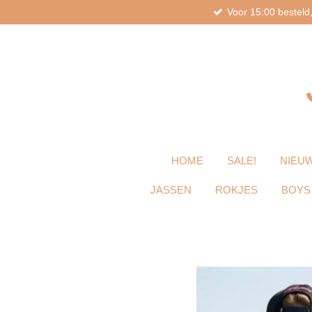
Voor 15:00 bestel
Ga
direct
naar
de
hoofdinhoud
HOME
SALE!
NIEUW
JASSEN
ROKJES
BOYS