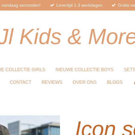
d, vandaag verzonden!
Levertijd 1-3 werkdagen
Gratis v
Jl
Kids
& Mor
E COLLECTIE GIRLS
NIEUWE COLLECTIE BOYS
SET
CONTACT
REVIEWS
OVER ONS
BLOGS
Icon s