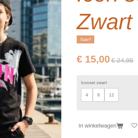
Zwart
Sale!!
€ 15,00
€ 24,95
Iconset zwart
4
8
12
In winkelwagen