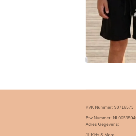
KVK Nummer: 98716573
Btw Nummer: NL005350
Adres Gegevens:
JL Kids & More