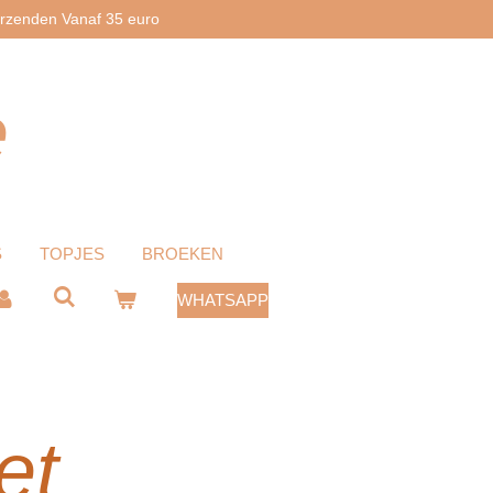
erzenden Vanaf 35 euro
e
S
TOPJES
BROEKEN
WHATSAPP
et