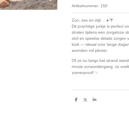
Artikelnummer:
150
Zon, zee en stijl… ☀️🌴
Dit prachtige jurkje is perfect v
stralen tijdens een zorgeloze s
stof en speelse details zorgen 
look — ideaal voor lange dag
avonden vol plezier.
Of ze nu langs het strand wande
mooie zonsondergang, ze voelt z
zomerproof! ✨
D
D
S
e
e
h
l
e
a
e
l
r
n
e