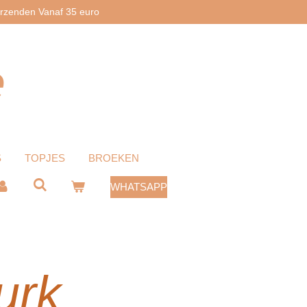
erzenden Vanaf 35 euro
e
S
TOPJES
BROEKEN
WHATSAPP
jurk