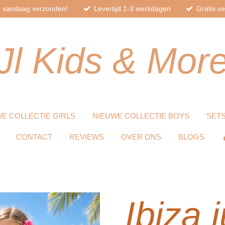
d, vandaag verzonden!
Levertijd 1-3 werkdagen
Gratis v
Jl
Kids
& Mor
E COLLECTIE GIRLS
NIEUWE COLLECTIE BOYS
SET
CONTACT
REVIEWS
OVER ONS
BLOGS
Ibiza 