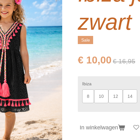
zwart
Sale
€ 10,00
€ 16,95
Ibiza
8
10
12
14
In winkelwagen