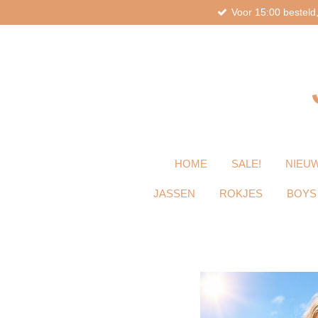
Voor 15:00 bestel
Ga
direct
naar
de
hoofdinhoud
HOME
SALE!
NIEUW
JASSEN
ROKJES
BOYS