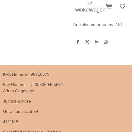
In
winkelwagen
Artikelnummer:
emma 151
D
D
S
D
e
e
h
e
l
e
a
l
e
l
r
e
n
e
n
KVK Nummer: 98716573
Btw Nummer: NL005350405B41
Adres Gegevens:
JL Kids & More
Geraniumstraat 29
4711MB