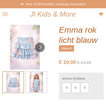
Voor 15:00 besteld, vandaag verzonden!
Ga
direct
Jl
Kids
& More
naar
de
hoofdinhoud
Emma rok
licht blauw
Nieuw!
€ 10,00
€ 14,95
emma rij blauw
4
6
8