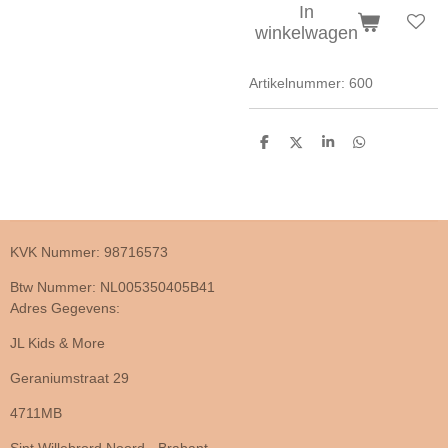
In
winkelwagen
Artikelnummer:
600
D
D
S
D
e
e
h
e
l
e
a
l
e
l
r
e
n
e
n
KVK Nummer: 98716573
Btw Nummer: NL005350405B41
Adres Gegevens:
JL Kids & More
Geraniumstraat 29
4711MB