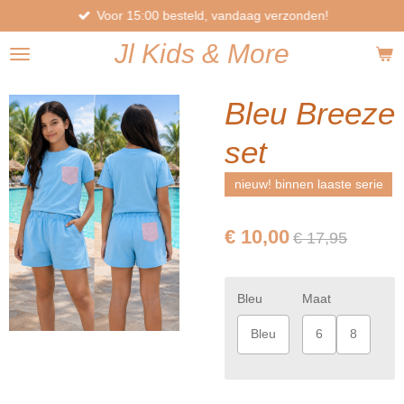
Voor 15:00 besteld, vandaag verzonden!
Ga
direct
Jl
Kids
& More
naar
de
hoofdinhoud
Bleu Breeze
set
nieuw! binnen laaste serie
€ 10,00
€ 17,95
Bleu
Maat
Bleu
6
8