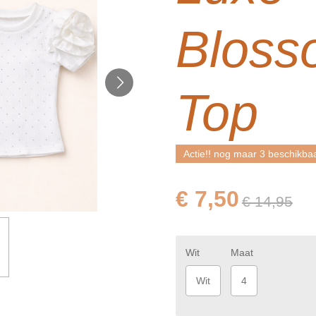
Bloss
Top
Actie!! nog maar 3 beschikba
€ 7,50
€ 14,95
Wit
Maat
Wit
4