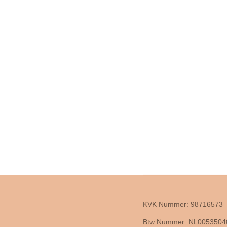
KVK Nummer: 98716573
Btw Nummer: NL005350