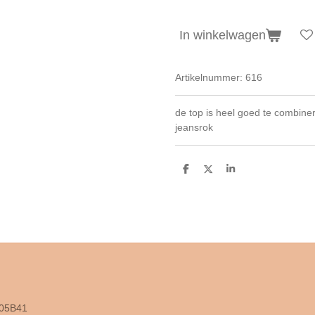
In winkelwagen
Artikelnummer:
616
de top is heel goed te combine
jeansrok
D
D
S
e
e
h
l
e
a
e
l
r
n
e
405B41