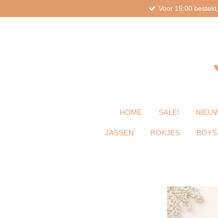
Voor 15:00 bestel
Ga
direct
naar
de
hoofdinhoud
HOME
SALE!
NIEUW
JASSEN
ROKJES
BOYS