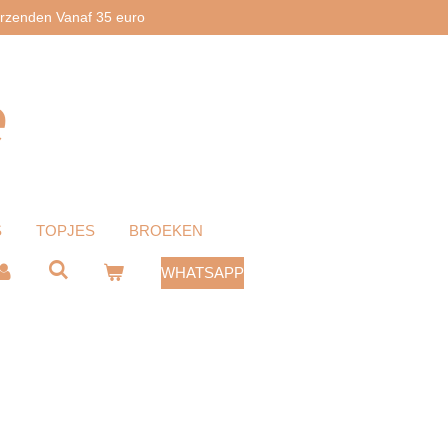
erzenden Vanaf 35 euro
e
S
TOPJES
BROEKEN
WHATSAPP