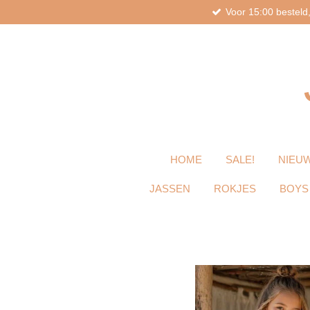
Voor 15:00 bestel
Ga
direct
naar
de
hoofdinhoud
HOME
SALE!
NIEUW
JASSEN
ROKJES
BOYS