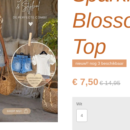
Bloss
Top
nieuw!! nog 3 beschikbaar
€ 7,50
€ 14,95
Wit
4