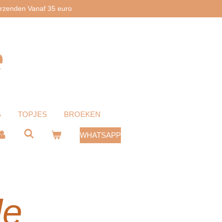
erzenden Vanaf 35 euro
e
S
TOPJES
BROEKEN
WHATSAPP
le