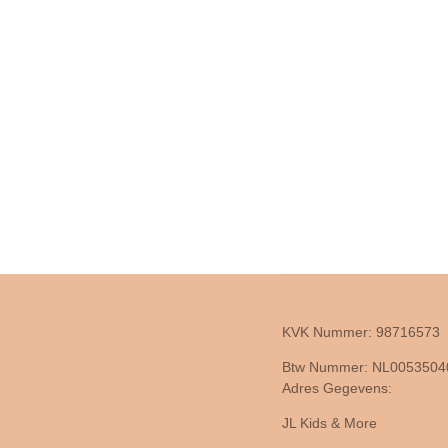
KVK Nummer: 98716573
Btw Nummer: NL005350
Adres Gegevens:
JL Kids & More