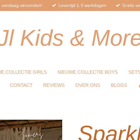
d, vandaag verzonden!
Levertijd 1-3 werkdagen
Gratis v
Jl
Kids
& Mor
E COLLECTIE GIRLS
NIEUWE COLLECTIE BOYS
SET
CONTACT
REVIEWS
OVER ONS
BLOGS
Spark