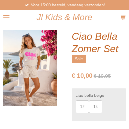
Voor 15:00 besteld, vandaag verzonden!
Ga
direct
Jl
Kids
& More
naar
de
hoofdinhoud
Ciao Bella
Zomer Set
Sale
€ 10,00
€ 19,95
ciao bella beige
12
14