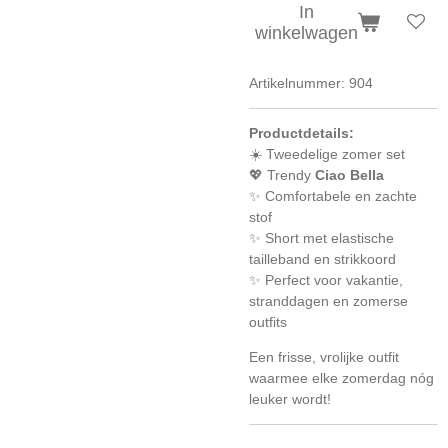
In
winkelwagen
Artikelnummer:
904
Productdetails:
☀️ Tweedelige zomer set
💖 Trendy
Ciao Bella
✨ Comfortabele en zachte
stof
✨ Short met elastische
tailleband en strikkoord
✨ Perfect voor vakantie,
stranddagen en zomerse
outfits
Een frisse, vrolijke outfit
waarmee elke zomerdag nóg
leuker wordt!