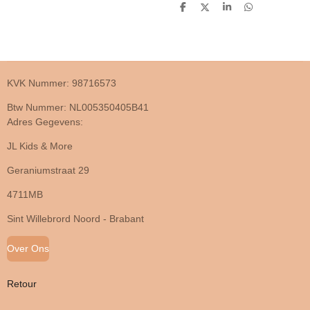
D
D
S
D
e
e
h
e
l
e
a
l
e
l
r
e
n
e
n
KVK Nummer: 98716573
Btw Nummer: NL005350405B41
Adres Gegevens:
JL Kids & More
Geraniumstraat 29
4711MB
Sint Willebrord Noord - Brabant
Over Ons
Retour