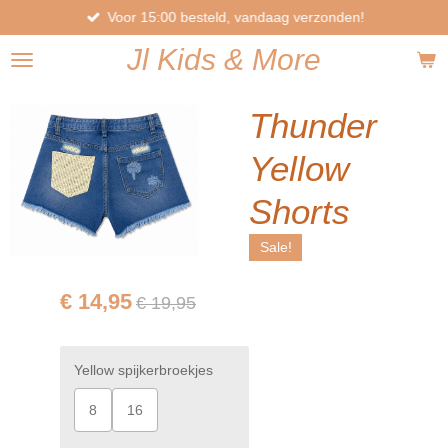
Voor 15:00 besteld, vandaag verzonden!
Ga
direct
Jl
Kids
& More
naar
de
hoofdinhoud
Thunder
Yellow
Shorts
Sale!
€ 14,95
€ 19,95
Yellow spijkerbroekjes
8
16