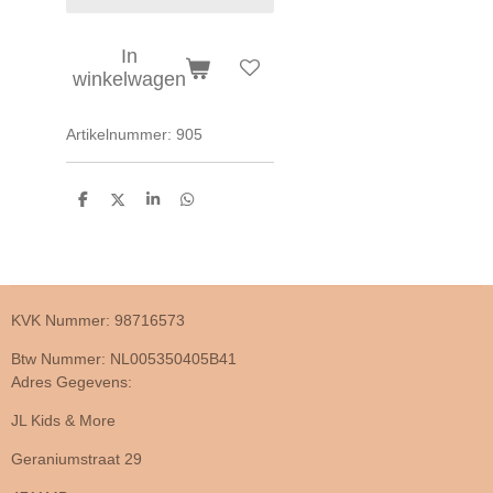
In
winkelwagen
Artikelnummer:
905
D
D
S
D
e
e
h
e
l
e
a
l
e
l
r
e
n
e
n
KVK Nummer: 98716573
Btw Nummer: NL005350405B41
Adres Gegevens:
JL Kids & More
Geraniumstraat 29