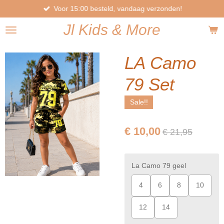
Voor 15:00 besteld, vandaag verzonden!
Ga
direct
Jl
Kids
& More
naar
de
hoofdinhoud
LA Camo
79 Set
Sale!!
€ 10,00
€ 21,95
La Camo 79 geel
4
6
8
10
12
14