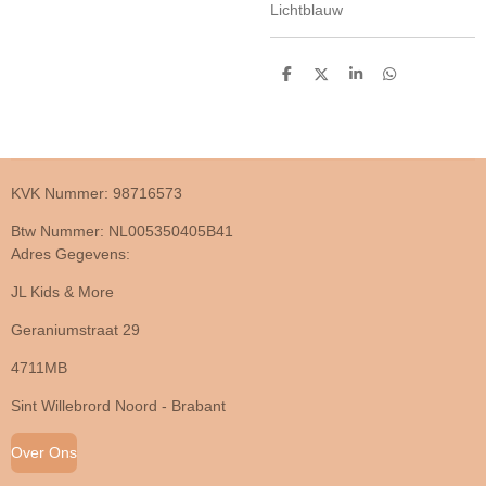
Lichtblauw
D
D
S
D
e
e
h
e
l
e
a
l
e
l
r
e
n
e
n
KVK Nummer: 98716573
Btw Nummer: NL005350405B41
Adres Gegevens:
JL Kids & More
Geraniumstraat 29
4711MB
Sint Willebrord Noord - Brabant
Over Ons