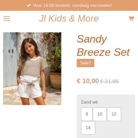
Voor 15:00 besteld, vandaag verzonden!
Ga
direct
Jl
Kids
& More
naar
de
hoofdinhoud
Sandy
Breeze Set
Sale!!
€ 10,00
€ 21,95
Zand wit
8
10
12
14