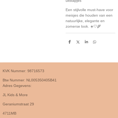
uitstapjes
Een stijlvolle must-have voor
meisjes die houden van een
natuurlijke, elegante en
zomerse look. ☀️🤍🌾
D
D
S
D
e
e
h
e
l
e
a
l
e
l
r
e
n
e
n
KVK Nummer: 98716573
Btw Nummer: NL005350405B41
Adres Gegevens:
JL Kids & More
Geraniumstraat 29
4711MB