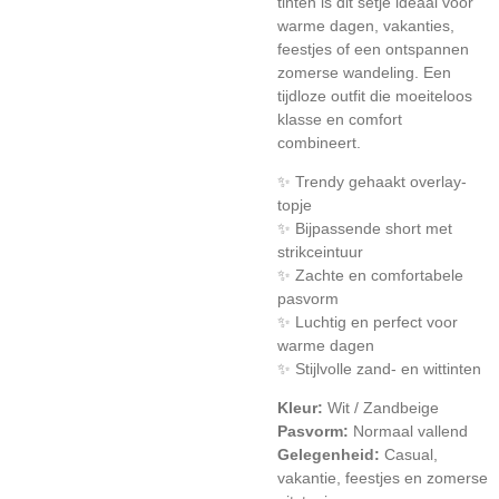
tinten is dit setje ideaal voor
warme dagen, vakanties,
feestjes of een ontspannen
zomerse wandeling. Een
tijdloze outfit die moeiteloos
klasse en comfort
combineert.
✨ Trendy gehaakt overlay-
topje
✨ Bijpassende short met
strikceintuur
✨ Zachte en comfortabele
pasvorm
✨ Luchtig en perfect voor
warme dagen
✨ Stijlvolle zand- en wittinten
Kleur:
Wit / Zandbeige
Pasvorm:
Normaal vallend
Gelegenheid:
Casual,
vakantie, feestjes en zomerse