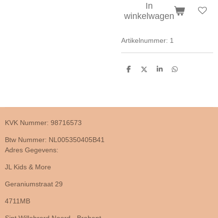
In
winkelwagen
Artikelnummer:
1
D
D
S
D
e
e
h
e
l
e
a
l
e
l
r
e
n
e
n
KVK Nummer: 98716573
Btw Nummer: NL005350405B41
Adres Gegevens:
JL Kids & More
Geraniumstraat 29
4711MB