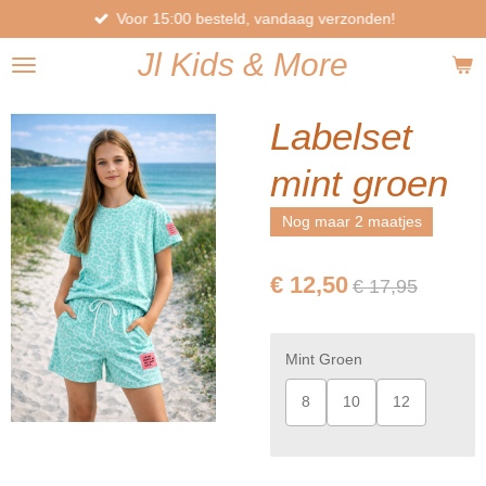
Voor 15:00 besteld, vandaag verzonden!
Ga
direct
Jl
Kids
& More
naar
de
hoofdinhoud
Labelset
mint groen
Nog maar 2 maatjes
€ 12,50
€ 17,95
Mint Groen
8
10
12