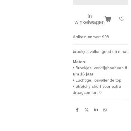
In
winkelwagen
Artikelnummer:
998
broekjes vallen goed op maat
Maten:
• Broekjes: verkrijgbaar van
8
t/m 16 jaar
• Luchtige, losvallende top
• Stretchy short voor extra
draagcomfort ✨
D
D
S
D
e
e
h
e
l
e
a
l
e
l
r
e
n
e
n