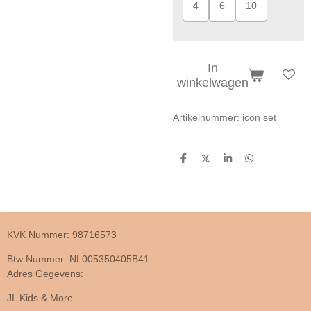
4
6
10
In
winkelwagen
Artikelnummer:
icon set
D
D
S
D
e
e
h
e
l
e
a
l
e
l
r
e
n
e
n
KVK Nummer: 98716573
Btw Nummer: NL005350405B41
Adres Gegevens:
JL Kids & More