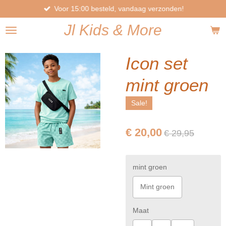
Voor 15:00 besteld, vandaag verzonden!
Ga
direct
Jl
Kids
& More
naar
de
hoofdinhoud
Icon set
mint groen
Sale!
€ 20,00
€ 29,95
mint groen
Mint groen
Maat