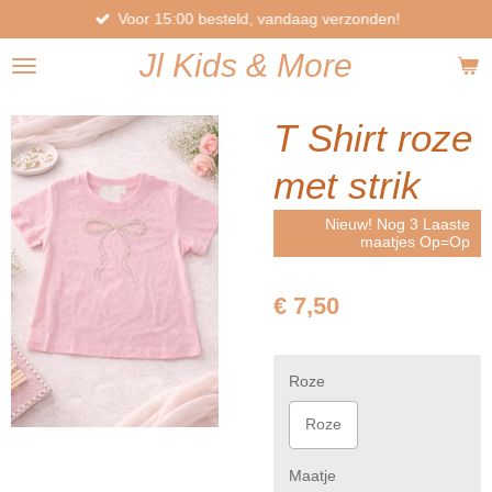
Voor 15:00 besteld, vandaag verzonden!
Ga
direct
Jl
Kids
& More
naar
de
hoofdinhoud
T Shirt roze
met strik
Nieuw! Nog 3 Laaste
maatjes Op=Op
€ 7,50
Roze
Roze
Maatje