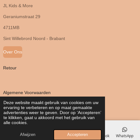
JL Kids & More
Geraniumstraat 29
4711MB
Sint Willebrord Noord - Brabant
Over Ons
Retour
Algemene Voorwaarden
Deze website maakt gebruik van cookies om uw
ervaring te verbeteren en op maat gemaakte
Privacy Verklaring
advertenties weer te geven. Door op ‘Accepteren’
te klikken, gaat u akkoord met het gebruik van
alle cookies.
Afwijzen
Accepteren
E-mailadres
Telefoonnummer
Kaart
Facebook
WhatsApp