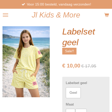
Voor 15:00 besteld, vandaag verzonden!
Ga
direct
Jl
Kids
& More
naar
de
hoofdinhoud
Labelset
geel
Sale!!
€ 10,00
€ 17,95
Labelset geel
Geel
Maat