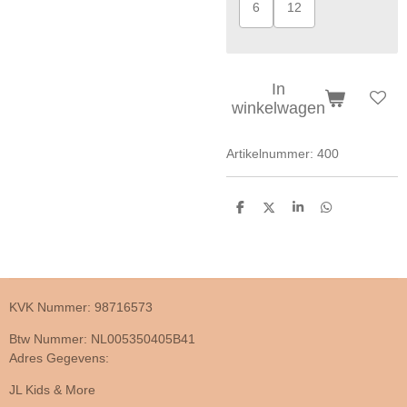
6
12
In
winkelwagen
Artikelnummer:
400
D
D
S
D
e
e
h
e
l
e
a
l
e
l
r
e
n
e
n
KVK Nummer: 98716573
Btw Nummer: NL005350405B41
Adres Gegevens:
JL Kids & More