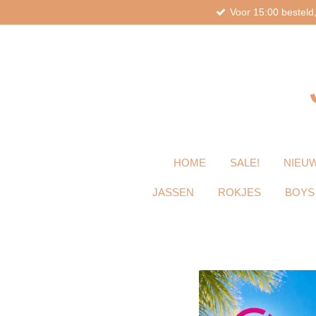
Voor 15:00 bestel
Ga
direct
naar
de
hoofdinhoud
HOME
SALE!
NIEUW
JASSEN
ROKJES
BOYS