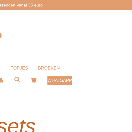
erzenden Vanaf 35 euro
e
S
TOPJES
BROEKEN
WHATSAPP
sets