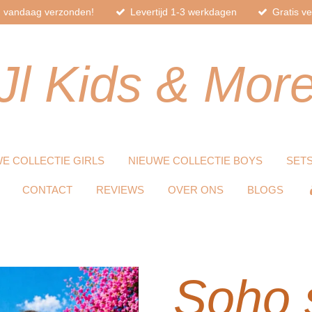
d, vandaag verzonden!
Levertijd 1-3 werkdagen
Gratis v
Jl
Kids
& Mor
E COLLECTIE GIRLS
NIEUWE COLLECTIE BOYS
SET
CONTACT
REVIEWS
OVER ONS
BLOGS
Soho 