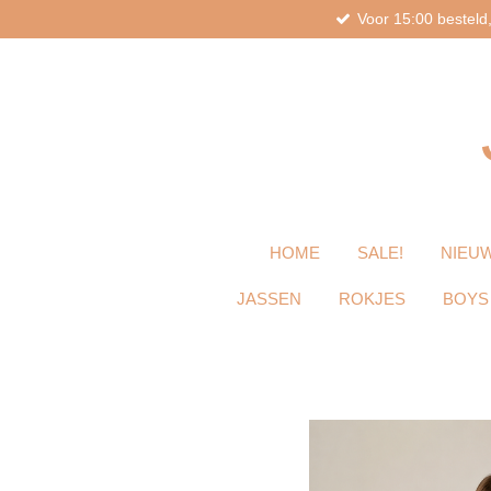
Voor 15:00 bestel
Ga
direct
naar
de
hoofdinhoud
HOME
SALE!
NIEUW
JASSEN
ROKJES
BOYS