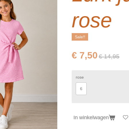
rose
Sale!!
€ 7,50
€ 14,95
rose
6
In winkelwagen