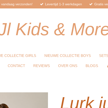
d, vandaag verzonden!
Levertijd 1-3 werkdagen
Gratis v
Jl
Kids
& Mor
E COLLECTIE GIRLS
NIEUWE COLLECTIE BOYS
SET
CONTACT
REVIEWS
OVER ONS
BLOGS
Lurk j