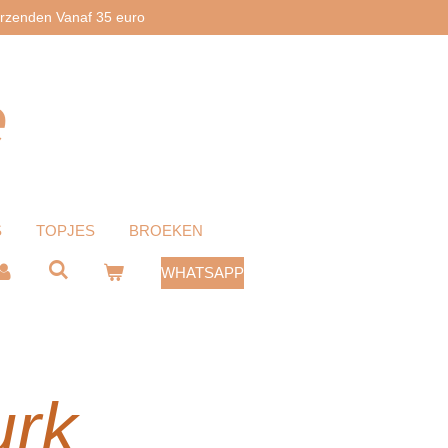
erzenden Vanaf 35 euro
e
S
TOPJES
BROEKEN
WHATSAPP
urk