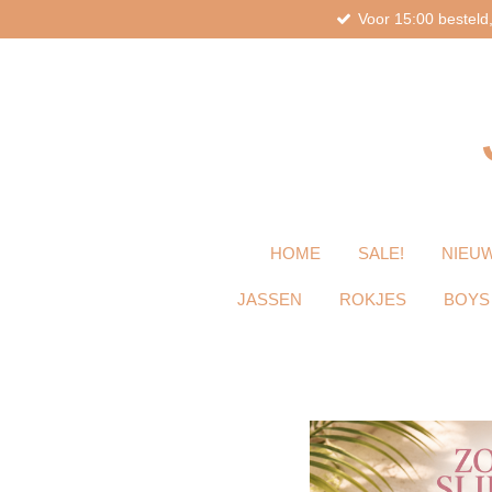
Voor 15:00 bestel
Ga
direct
naar
de
hoofdinhoud
HOME
SALE!
NIEUW
JASSEN
ROKJES
BOYS