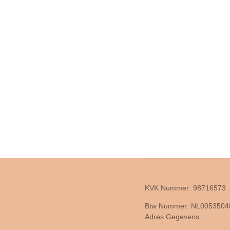
KVK Nummer: 98716573
Btw Nummer: NL005350
Adres Gegevens: