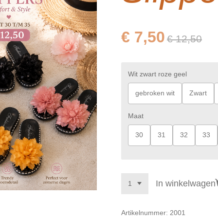
€ 7,50
€ 12,50
Wit zwart roze geel
gebroken wit
Zwart
Maat
30
31
32
33
In winkelwagen
Artikelnummer:
2001