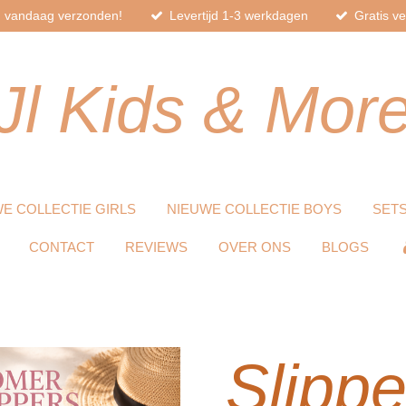
d, vandaag verzonden!
Levertijd 1-3 werkdagen
Gratis v
Jl
Kids
& Mor
E COLLECTIE GIRLS
NIEUWE COLLECTIE BOYS
SET
CONTACT
REVIEWS
OVER ONS
BLOGS
Slippe