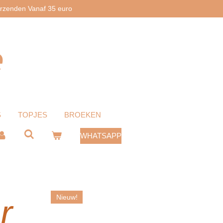
erzenden Vanaf 35 euro
e
S
TOPJES
BROEKEN
WHATSAPP
r
Nieuw!