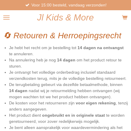
Voor 15:00 besteld, vandaag verzonden!
Ga
direct
Jl
Kids
& More
naar
de
hoofdinhoud
🔄 Retouren & Herroepingsrecht
Je hebt het recht om je bestelling tot
14 dagen na ontvangst
te annuleren.
Na annulering heb je nog
14 dagen
om het product retour te
sturen.
Je ontvangt het volledige orderbedrag inclusief standaard
verzendkosten terug, mits je de volledige bestelling retourneert.
De terugbetaling gebeurt via dezelfde betaalmethode, binnen
14 dagen
nadat wij je retourmelding hebben ontvangen (wij
mogen wachten tot we het product hebben ontvangen).
De kosten voor het retourneren zijn
voor eigen rekening
, tenzij
anders aangegeven.
Het product dient
ongebruikt en in originele staat
te worden
geretourneerd, voor zover redelijkerwijs mogelijk.
Je bent alleen aansprakelijk voor waardevermindering als het